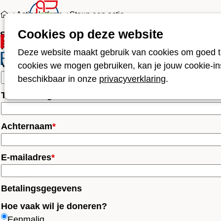
Actieplatform
Steun een actie
Cookies op deze website
Projecten
Over ons
S
Steun een actie
Persoonlijke informatie
Deze website maakt gebruik van cookies om goed te
Voornaam
cookies we mogen gebruiken, kan je jouw cookie-inst
beschikbaar in onze
privacyverklaring
.
Tussenvoegsel
Achternaam
*
E-mailadres
*
Betalingsgegevens
Hoe vaak wil je doneren?
Eenmalig