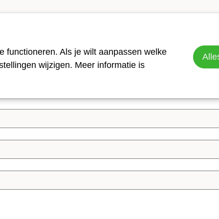
teun als bedrijf
scus Foundation. U krijgt binnen 5 werkdagen een reactie
 functioneren. Als je wilt aanpassen welke
Alle
ellingen wijzigen. Meer informatie is