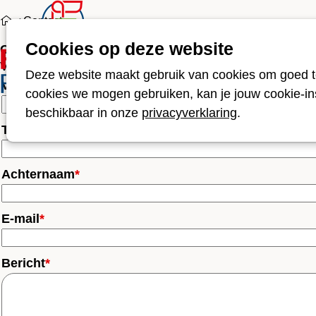
Contact
Cookies op deze website
Projecten
Over ons
S
Contact
Via dit formulier kunt u een vraag stellen aan de Franci
Deze website maakt gebruik van cookies om goed te
Voornaam
*
cookies we mogen gebruiken, kan je jouw cookie-inst
beschikbaar in onze
privacyverklaring
.
Tussenvoegsel
Achternaam
*
E-mail
*
Bericht
*