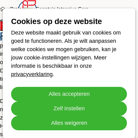
Projecten
Serretuin Intensive Care
Cookies op deze website
Serretuin Intensive Care
Ope
Zoeken
Een rustgevende plek voor herstel
men
Deze website maakt gebruik van cookies om
Op de Intensive Care (IC) draait alles om herstel. Voor
goed te functioneren. Als je wilt aanpassen
patiënten kan het verblijf op de IC spannend en
welke cookies we mogen gebruiken, kan je
ingrijpend zijn. Rust, frisse lucht en een prettige
jouw cookie-instellingen wijzigen. Meer
omgeving zijn van groot belang in het herstelproces.
informatie is beschikbaar in onze
Daarom willen we een serretuin realiseren die direct
privacyverklaring
.
toegankelijk is voor IC-patiënten, ook voor wie op bed
ligt.
Alles accepteren
De serretuin wordt een plek waar patiënten en hun
Zelf instellen
naasten even kunnen ontsnappen aan de
ziekenhuisomgeving. Een plek vol licht, groen en rust.
Alles weigeren
Hier kunnen zij ontspannen, nieuwe energie opdoen en
samen waardevolle momenten beleven.