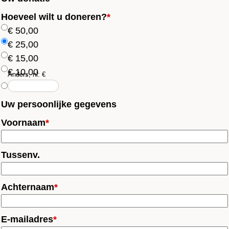
Hoeveel wilt u doneren?
*
€ 50,00
€ 25,00
€ 15,00
€ 10,00
Anders, nl: €
Uw persoonlijke gegevens
Voornaam
*
Tussenv.
Achternaam
*
E-mailadres
*